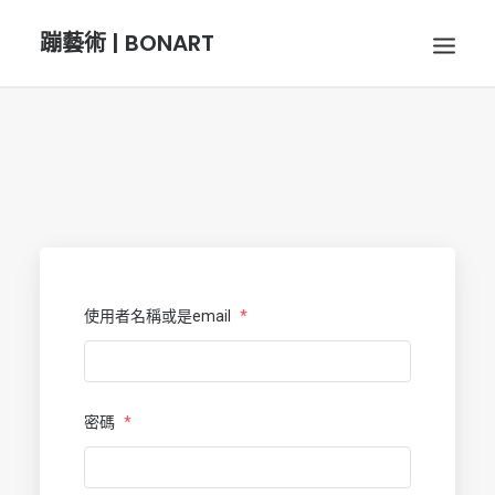
蹦藝術 | BONART
BON音樂
BON呼吸
BON攝影
使用者名稱或是email
*
BON插畫
密碼
*
BON旅行