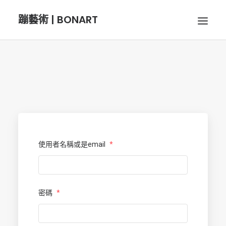
蹦藝術 | BONART
BON音樂
BON呼吸
BON攝影
使用者名稱或是email
*
BON插畫
密碼
*
BON旅行