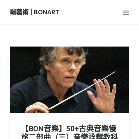
蹦藝術 | BONART
BON音樂
BON呼吸
BON攝影
BON插畫
BON旅行
節慶長笛樂團
【BON音樂】50+古典音樂慢
關於我們
旅二部曲（三）音樂詮釋教科