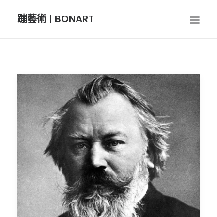
蹦藝術 | BONART
BON音樂
BON呼吸
BON攝影
BON插畫
BON旅行