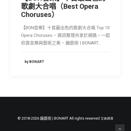
節慶長笛樂團
歌劇大合唱（Best Opera
Choruses）
關於我們
【BON音樂】十首最出色的歌劇大合唱 Top 10
會員專區
Opera Choruses – 資訊整理共享於網路，一起
SEARCH
欣賞音樂與藝術之美 – 蹦藝術 | BONART…
by BONART
© 2018-2026 蹦藝術 | BONART All rights reserved
艾迪網頁