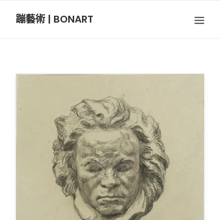
蹦藝術 | BONART
BON音樂
BON呼吸
BON攝影
BON插畫
BON旅行
節慶長笛樂團
關於我們