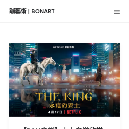
蹦藝術 | BONART
BON音樂
BON呼吸
BON攝影
BON插畫
BON旅行
節慶長笛樂團
關於我們