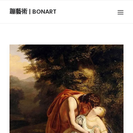
蹦藝術 | BONART
BON音樂
BON呼吸
BON攝影
BON插畫
BON旅行
節慶長笛樂團
關於我們