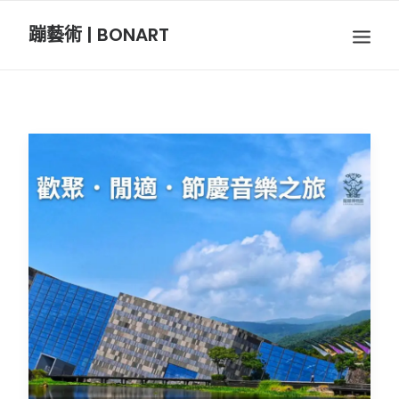
蹦藝術 | BONART
BON音樂
BON呼吸
BON攝影
BON插畫
BON旅行
節慶長笛樂團
關於我們