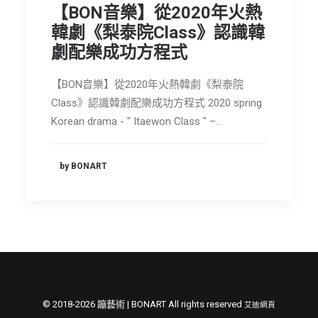
【BON音樂】從2020年火熱
節慶長笛樂團
韓劇《梨泰院Class》認識韓
關於我們
劇配樂成功方程式
會員專區
【BON音樂】從2020年火熱韓劇《梨泰院
SEARCH
Class》認識韓劇配樂成功方程式 2020 spring
Korean drama - " Itaewon Class " –…
by BONART
© 2018-2026 蹦藝術 | BONART All rights reserved
艾迪網頁