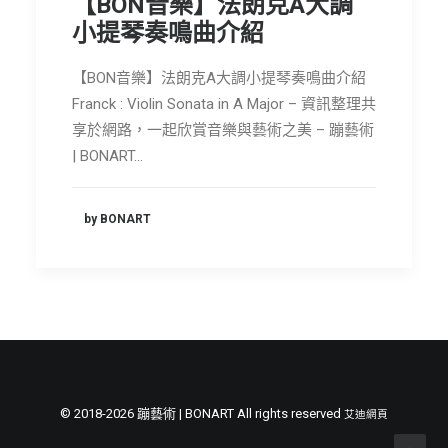
【BON音樂】法朗克A大調
節慶長笛樂團
小提琴奏鳴曲介紹
關於我們
【BON音樂】法朗克A大調小提琴奏鳴曲介紹
Franck : Violin Sonata in A Major – 資訊整理共
會員專區
享於網路，一起欣賞音樂與藝術之美 – 蹦藝術
SEARCH
| BONART…
by BONART
© 2018-2026 蹦藝術 | BONART All rights reserved
艾迪網頁