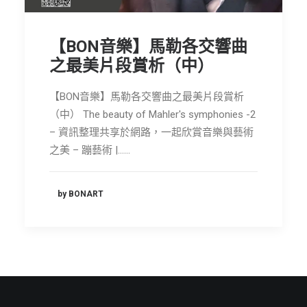
節慶長笛樂團
【BON音樂】馬勒各交響曲
關於我們
之最美片段賞析（中）
會員專區
SEARCH
【BON音樂】馬勒各交響曲之最美片段賞析
（中） The beauty of Mahler's symphonies -2
– 資訊整理共享於網路，一起欣賞音樂與藝術
之美 – 蹦藝術 |……
by BONART