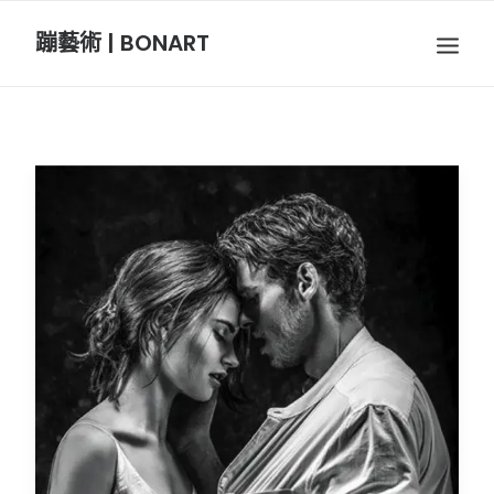
蹦藝術 | BONART
BON音樂
BON呼吸
BON攝影
BON插畫
BON旅行
節慶長笛樂團
關於我們