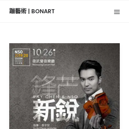
蹦藝術 | BONART
BON音樂
BON呼吸
BON攝影
BON插畫
BON旅行
節慶長笛樂團
關於我們