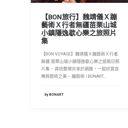
【BON旅行】魏靖儀Ｘ蹦
藝術Ｘ行者無疆苗栗山城
小鎮隱逸歇心樂之旅照片
集
【BON VOYAGE】魏靖儀Ｘ蹦藝術Ｘ行者
無疆 苗栗山城小鎮隱逸歇心樂之旅兩日照
片集 – 資訊整理共享於網路，一起欣賞音
樂與藝術之美 – 蹦藝術 | BONART…
by BONART