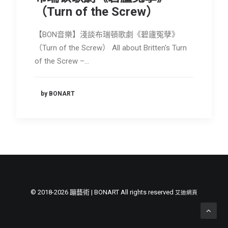
（Turn of the Screw）
會員專區
SEARCH
【BON音樂】淺談布瑞頓歌劇《碧廬冤孽》
（Turn of the Screw） All about Britten's Turn
of the Screw –…
by BONART
© 2018-2026 蹦藝術 | BONART All rights reserved
艾迪網頁