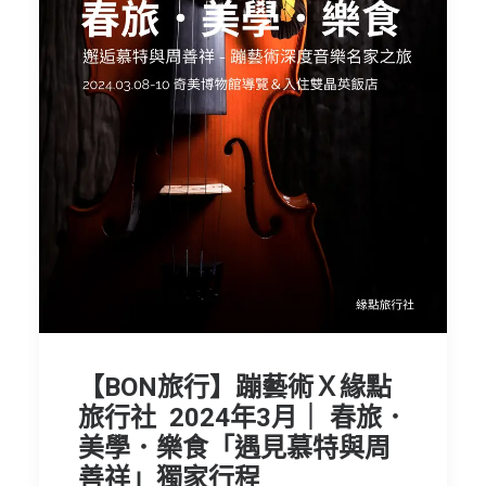
【BON旅行】蹦藝術Ｘ緣點
旅行社 2024年3月｜ 春旅．
美學．樂食「遇見慕特與周
善祥」獨家行程