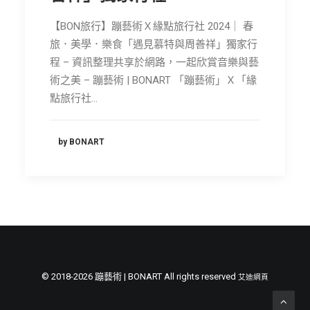
【BON旅行】蹦藝術Ｘ緣點旅行社 2024｜ 春
旅．美學．樂食「遇見慕特與周善祥」獨家行
程 – 資訊整理共享於網路，一起欣賞音樂與藝
術之美 – 蹦藝術 | BONART 「蹦藝術」Ｘ「緣
點旅行社…
by BONART
© 2018-2026 蹦藝術 | BONART All rights reserved
艾迪網頁