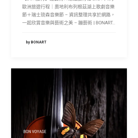
歐洲旅遊行程｜奧地利布列根茲湖上歌劇音樂
節＋瑞士琉森音樂節 – 資訊整理共享於網路，
一起欣賞音樂與藝術之美 – 蹦藝術 | BONART…
by BONART