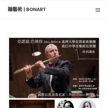
蹦藝術 | BONART
BON音樂
BON呼吸
BON攝影
BON插畫
BON旅行
節慶長笛樂團
關於我們