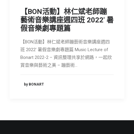
會員專區
【BON活動】林仁斌老師蹦
SEARCH
藝術音樂講座週四班 2022' 暑
假音樂劇專題篇
【BON活動】林仁斌老師蹦藝術音樂講座週四
班 2022' 暑假音樂劇專題篇 Music Lecture of
Bonart 2022-2 – 資訊整理共享於網路，一起欣
賞音樂與藝術之美 – 蹦藝術…
by BONART