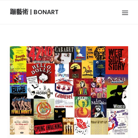
蹦藝術 | BONART
BON音樂
BON呼吸
BON攝影
BON插畫
BON旅行
節慶長笛樂團
關於我們