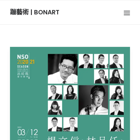
蹦藝術 | BONART
BON音樂
BON呼吸
BON攝影
BON插畫
BON旅行
節慶長笛樂團
關於我們