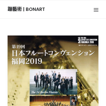
蹦藝術 | BONART
BON音樂
BON呼吸
BON攝影
BON插畫
BON旅行
節慶長笛樂團
關於我們