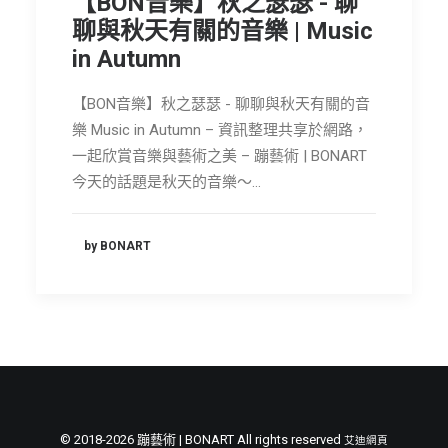
【BON音樂】秋之瑟瑟 - 聊
節慶長笛樂團
聊與秋天有關的音樂 | Music
in Autumn
關於我們
會員專區
【BON音樂】秋之瑟瑟 - 聊聊與秋天有關的音
樂 Music in Autumn – 資訊整理共享於網路，
SEARCH
一起欣賞音樂與藝術之美 – 蹦藝術 | BONART
今天的話題是秋天的音樂～…
by BONART
© 2018-2026 蹦藝術 | BONART All rights reserved
艾迪網頁