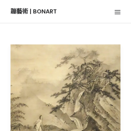
蹦藝術 | BONART
BON音樂
BON呼吸
BON攝影
BON插畫
BON旅行