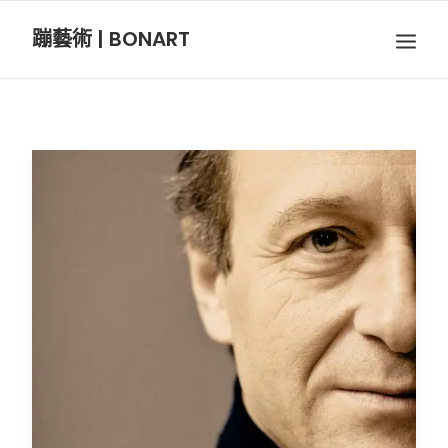
蹦藝術 | BONART
BON音樂
BON呼吸
BON攝影
BON插畫
BON旅行
節慶長笛樂團
關於我們