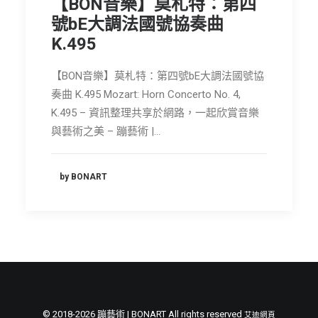
【BON音樂】莫札特：第四
節慶長笛樂團
號bE大調法國號協奏曲
K.495
關於我們
會員專區
【BON音樂】莫札特：第四號bE大調法國號協
奏曲 K.495 Mozart: Horn Concerto No. 4,
SEARCH
K.495 – 資訊整理共享於網路，一起欣賞音樂
與藝術之美 – 蹦藝術 |…
by BONART
© 2018-2026 蹦藝術 | BONART All rights reserved
艾迪網頁