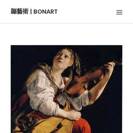
蹦藝術 | BONART
BON音樂
BON呼吸
BON攝影
BON插畫
BON旅行