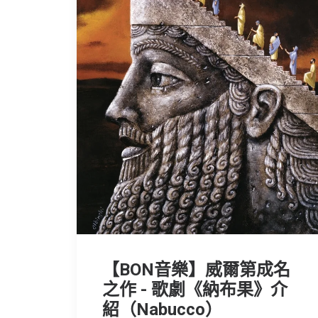
【BON音樂】威爾第成名
之作 - 歌劇《納布果》介
紹（Nabucco）