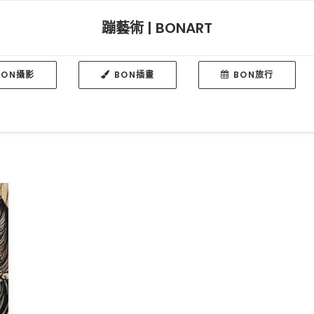
蹦藝術 | BONART
BON攝影
BON插畫
BON旅行