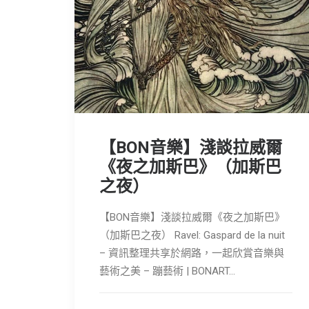
【BON音樂】淺談拉威爾
《夜之加斯巴》（加斯巴
之夜）
【BON音樂】淺談拉威爾《夜之加斯巴》
（加斯巴之夜） Ravel: Gaspard de la nuit
– 資訊整理共享於網路，一起欣賞音樂與
藝術之美 – 蹦藝術 | BONART…