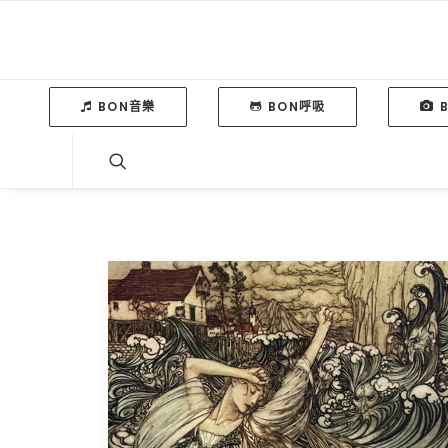
BON音樂
BON呼吸