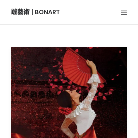
蹦藝術 | BONART
BON音樂
BON呼吸
BON攝影
BON插畫
BON旅行