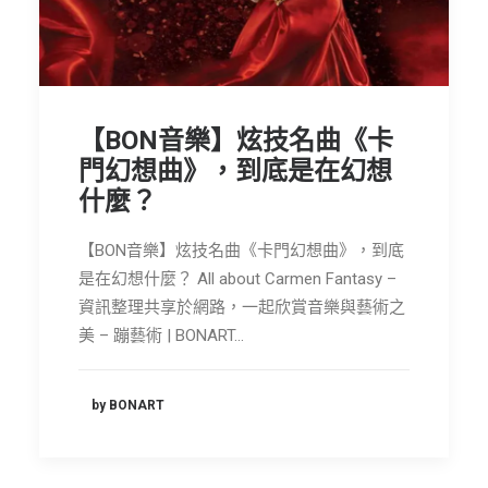
節慶長笛樂團
關於我們
會員專區
【BON音樂】炫技名曲《卡
SEARCH
門幻想曲》，到底是在幻想
什麼？
【BON音樂】炫技名曲《卡門幻想曲》，到底
是在幻想什麼？ All about Carmen Fantasy –
資訊整理共享於網路，一起欣賞音樂與藝術之
美 – 蹦藝術 | BONART…
by BONART