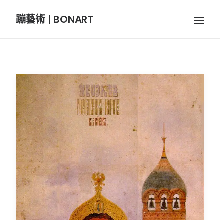
蹦藝術 | BONART
BON音樂
BON呼吸
BON攝影
BON插畫
BON旅行
節慶長笛樂團
關於我們