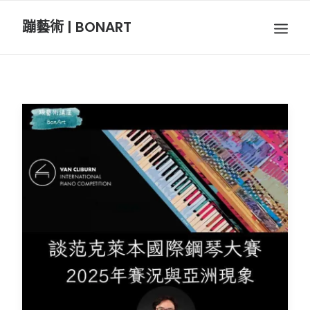
蹦藝術 | BONART
BON音樂
BON呼吸
BON攝影
BON插畫
BON旅行
節慶長笛樂團
關於我們