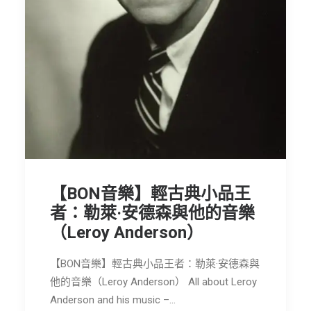
節慶長笛樂團
關於我們
會員專區
SEARCH
【BON音樂】輕古典小品王
者：勒萊·安德森與他的音樂
（Leroy Anderson）
【BON音樂】輕古典小品王者：勒萊·安德森與
他的音樂（Leroy Anderson） All about Leroy
Anderson and his music –…