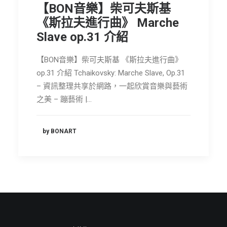
【BON音樂】柴可夫斯基
節慶長笛樂團
《斯拉夫進行曲》 Marche
關於我們
Slave op.31 介紹
會員專區
【BON音樂】柴可夫斯基 《斯拉夫進行曲》
SEARCH
op.31 介紹 Tchaikovsky: Marche Slave, Op.31
– 資訊整理共享於網路，一起欣賞音樂與藝術
之美 – 蹦藝術 |…
by BONART