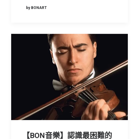
by BONART
【BON音樂】認識最困難的