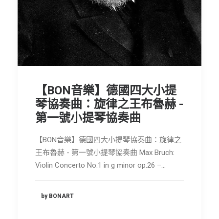
節慶長笛樂團
關於我們
會員專區
SEARCH
【BON音樂】德國四大小提
琴協奏曲：旋律之王布魯赫 -
第一號小提琴協奏曲
【BON音樂】德國四大小提琴協奏曲：旋律之
王布魯赫 - 第一號小提琴協奏曲 Max Bruch:
Violin Concerto No.1 in g minor op.26 –…
by BONART