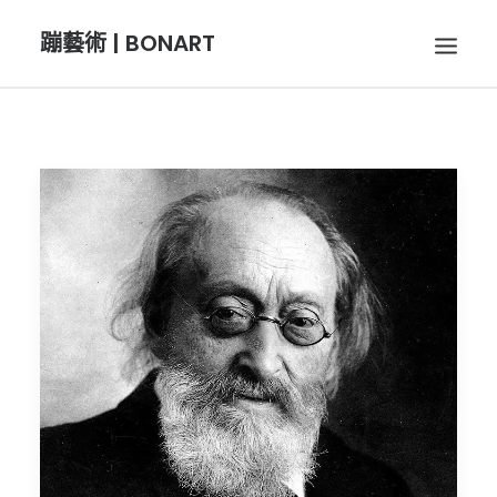
蹦藝術 | BONART
BON音樂
BON呼吸
BON攝影
BON插畫
BON旅行