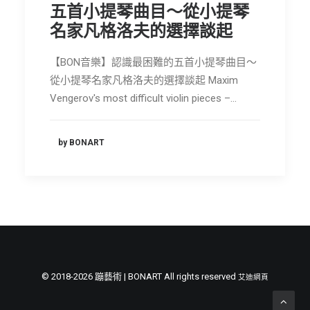
五首小提琴曲目～從小提琴
名家凡格洛夫的選擇談起
【BON音樂】認識最困難的五首小提琴曲目～
從小提琴名家凡格洛夫的選擇談起 Maxim
Vengerov's most difficult violin pieces –…
by BONART
© 2018-2026 蹦藝術 | BONART All rights reserved
艾迪網頁