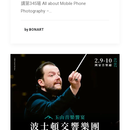
講第345場 All about Mobile Phone
Photography –…
by BONART