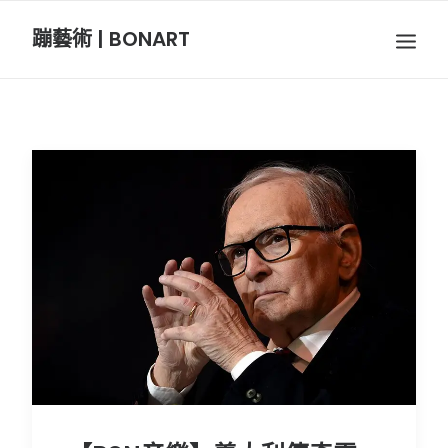
蹦藝術 | BONART
BON音樂
BON呼吸
BON攝影
BON插畫
BON旅行
節慶長笛樂團
關於我們