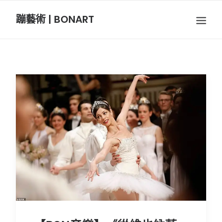
蹦藝術 | BONART
BON音樂
BON呼吸
BON攝影
BON插畫
BON旅行
節慶長笛樂團
關於我們