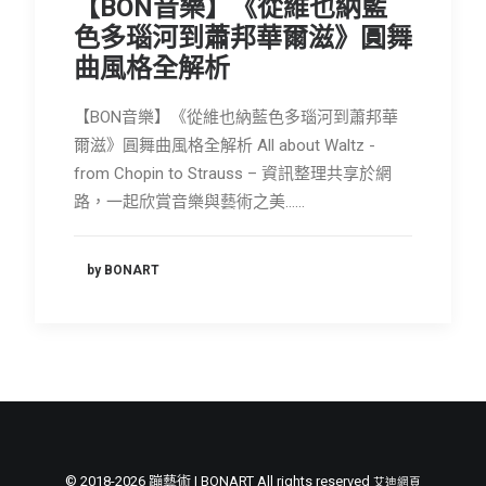
【BON音樂】《從維也納藍
會員專區
色多瑙河到蕭邦華爾滋》圓舞
曲風格全解析
SEARCH
【BON音樂】《從維也納藍色多瑙河到蕭邦華
爾滋》圓舞曲風格全解析 All about Waltz -
from Chopin to Strauss – 資訊整理共享於網
路，一起欣賞音樂與藝術之美……
by BONART
© 2018-2026 蹦藝術 | BONART All rights reserved
艾迪網頁