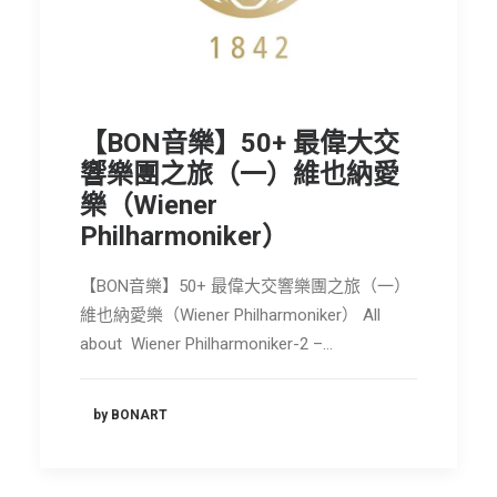
節慶長笛樂團
關於我們
會員專區
【BON音樂】50+ 最偉大交
SEARCH
響樂團之旅（一）維也納愛
樂（Wiener
Philharmoniker）
【BON音樂】50+ 最偉大交響樂團之旅（一）
維也納愛樂（Wiener Philharmoniker） All
about Wiener Philharmoniker-2 –…
by BONART