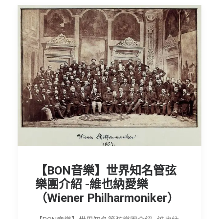
【BON音樂】世界知名管弦
樂團介紹 -維也納愛樂
（Wiener Philharmoniker）