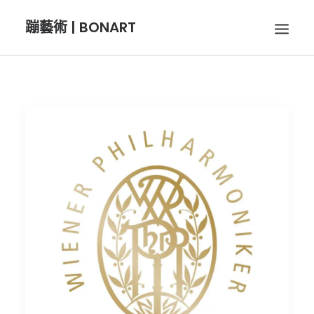
蹦藝術 | BONART
BON音樂
BON呼吸
BON攝影
BON插畫
BON旅行