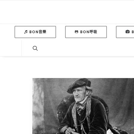
BON音樂
BON呼吸