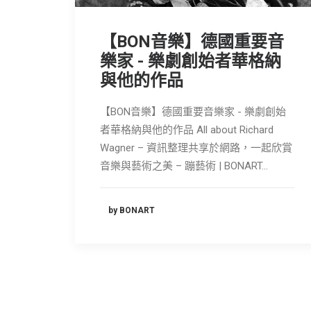
【BON音樂】德國重要音
樂家 - 樂劇創始者華格納
與他的作品
【BON音樂】德國重要音樂家 - 樂劇創始
者華格納與他的作品 All about Richard
Wagner – 資訊整理共享於網路，一起欣賞
音樂與藝術之美 – 蹦藝術 | BONART…
by BONART