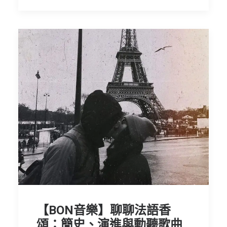
【BON音樂】聊聊法語香
頌：簡史、演進與動聽歌曲