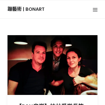
蹦藝術 | BONART
BON音樂
BON呼吸
BON攝影
BON插畫
BON旅行
節慶長笛樂團
關於我們