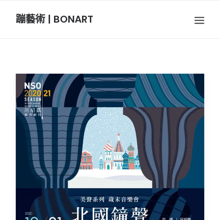
蹦藝術 | BONART
BON音樂
BON呼吸
BON攝影
BON插畫
BON旅行
節慶長笛樂團
關於我們