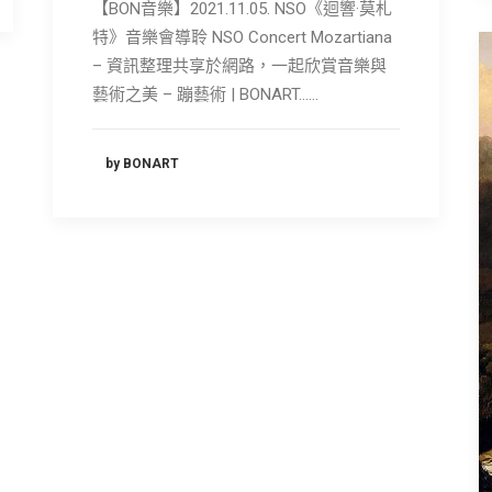
【BON音樂】2021.11.05. NSO《迴響·莫札
特》音樂會導聆 NSO Concert Mozartiana
– 資訊整理共享於網路，一起欣賞音樂與
藝術之美 – 蹦藝術 | BONART……
by BONART