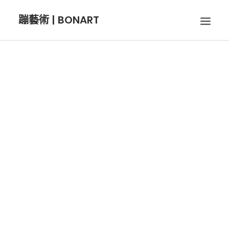
蹦藝術 | BONART
BON音樂
BON呼吸
BON攝影
BON插畫
BON旅行
【BON音樂】國際知名 次女