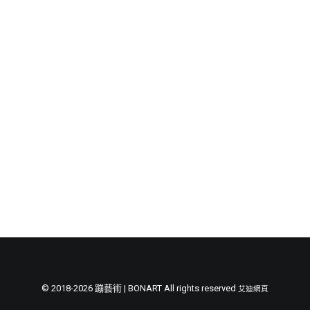
高音 喬伊斯‧狄杜娜朵 台灣
節慶長笛樂團
音樂會
關於我們
【BON音樂】國際知名次女高音 喬伊斯‧狄杜
會員專區
娜朵 台灣音樂會 After Joyce DiDonato
Taiwan premier 2019 – 資訊整理共享於網路，
SEARCH
一起欣賞音樂與藝術之美…
by BONART
© 2018-2026 蹦藝術 | BONART All rights reserved
艾迪網頁