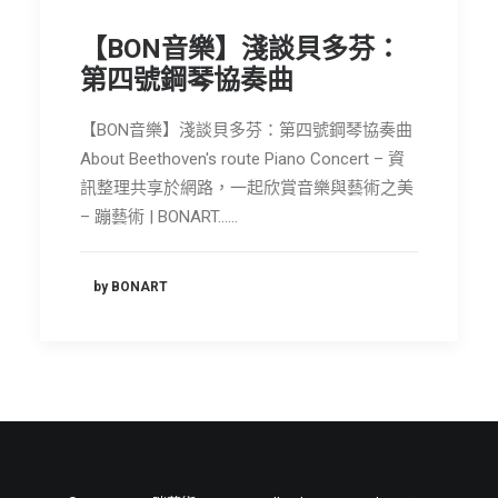
節慶長笛樂團
【BON音樂】淺談貝多芬：
第四號鋼琴協奏曲
關於我們
會員專區
【BON音樂】淺談貝多芬：第四號鋼琴協奏曲
SEARCH
About Beethoven's route Piano Concert – 資
訊整理共享於網路，一起欣賞音樂與藝術之美
– 蹦藝術 | BONART……
by BONART