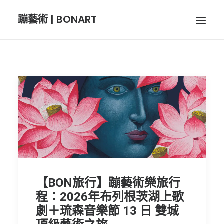
蹦藝術 | BONART
BON音樂
BON呼吸
BON攝影
BON插畫
【BON旅行】蹦藝術樂旅行
程：2026年布列根茨湖上歌
BON旅行
劇＋琉森音樂節 13 日 雙城