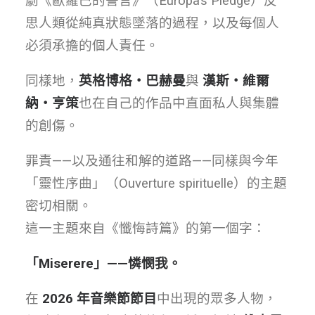
劇《歐羅巴的誓言》（Europa’s Pledge）反
思人類從純真狀態墜落的過程，以及每個人
必須承擔的個人責任。
同樣地，
英格博格・巴赫曼
與
漢斯・維爾
納・亨策
也在自己的作品中直面私人與集體
的創傷。
罪責——以及通往和解的道路——同樣與今年
「靈性序曲」（Ouverture spirituelle）的主題
密切相關。
這一主題來自《懺悔詩篇》的第一個字：
「Miserere」——憐憫我。
在
2026 年音樂節節目
中出現的眾多人物，