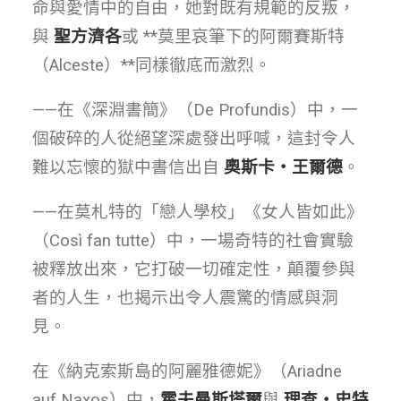
命與愛情中的自由，她對既有規範的反叛，
與
聖方濟各
或 **莫里哀筆下的阿爾賽斯特
（Alceste）**同樣徹底而激烈。
——在《深淵書簡》（De Profundis）中，一
個破碎的人從絕望深處發出呼喊，這封令人
難以忘懷的獄中書信出自
奧斯卡・王爾德
。
——在莫札特的「戀人學校」《女人皆如此》
（Così fan tutte）中，一場奇特的社會實驗
被釋放出來，它打破一切確定性，顛覆參與
者的人生，也揭示出令人震驚的情感與洞
見。
在《納克索斯島的阿麗雅德妮》（Ariadne
auf Naxos）中，
霍夫曼斯塔爾
與
理查・史特