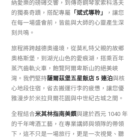
納愛樂的磅礡交響，到傳奇鋼琴家索科洛夫
的獨奏奇蹟，搭配專屬
「斌式導聆」
，讓您
在每一場盛會前，皆能與大師的心靈產生深
刻共鳴。
旅程將跨越德奧邊境，從莫札特父親的故鄉
奧格斯堡，到湖光山色的愛痕湖，搭乘百年
蒸汽齒軌火車，飽覽阿爾卑斯山的絕美峽
灣。我們堅持
薩爾茲堡五星飯店 5 連泊
與核
心地段住宿，省去搬運行李的疲憊，讓您優
雅漫步於米拉貝爾花園與中世紀古城之間。
全程結合
米其林指南美饌
與建於西元 1040 年
的千年啤酒工藝，在專業講師與領隊的帶領
下，這不只是一場旅行，更是一次視覺、聽