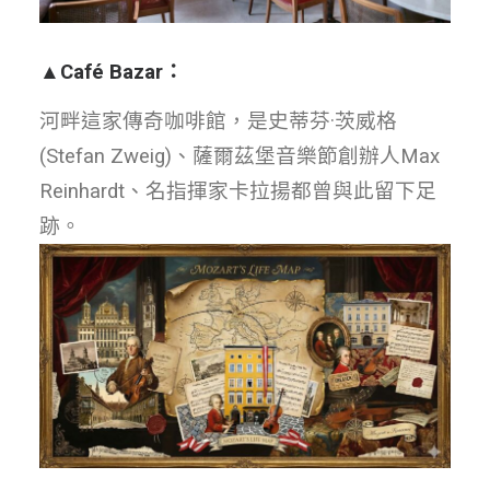
▲
Café Bazar
：
河畔這家傳奇咖啡館，是史蒂芬·茨威格
(Stefan Zweig)、薩爾茲堡音樂節創辦人Max
Reinhardt、名指揮家卡拉揚都曾與此留下足
跡。