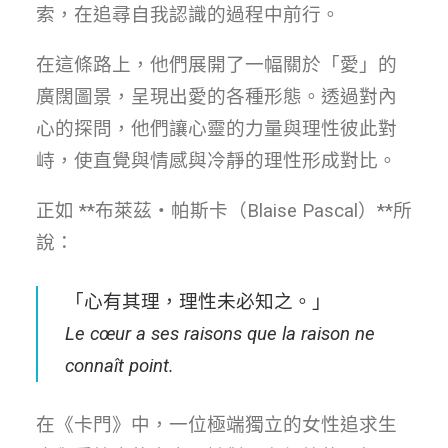
索，在追尋自我認識的過程中前行。
在這條路上，他們展開了一幅關於「愛」的
廣闊圖景，呈現出愛的各種形態。透過對內
心的探問，他們讓心靈的力量與理性彼此對
峙，使直覺與情感與冷靜的理性形成對比。
正如 **布萊茲・帕斯卡（Blaise Pascal）**所
說：
「心有其理，理性未必知之。」
Le cœur a ses raisons que la raison ne
connaît point.
在《卡門》中，一位極端獨立的女性追求生