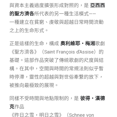
與資本主義過度擴張形成對照的，是
亞西西
的聖方濟各
所代表的另一種生活模式——
一種建立在貧窮、虔敬與超越日常時間流動
之上的生命形式。
正是這樣的生命，構成
奧利維耶・梅湘
歌劇
《聖方濟各》（Saint François d’Assise）的
基礎。這部作品突破了傳統歌劇的尺度與結
構。在其中，空間與時間的常規法則似乎暫
時停滯，靈性的超越與對世俗牽繫的放下，
被推向最極致的展現。
同樣不受時間與地點限制的，是
彼得・漢德
克
作品
《昨日之雪，明日之雪》（Schnee von