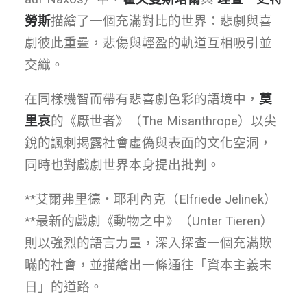
勞斯
描繪了一個充滿對比的世界：悲劇與喜
劇彼此重疊，悲傷與輕盈的軌道互相吸引並
交織。
在同樣機智而帶有悲喜劇色彩的語境中，
莫
里哀
的《厭世者》（The Misanthrope）以尖
銳的諷刺揭露社會虛偽與表面的文化空洞，
同時也對戲劇世界本身提出批判。
**艾爾弗里德・耶利內克（Elfriede Jelinek）
**最新的戲劇《動物之中》（Unter Tieren）
則以強烈的語言力量，深入探查一個充滿欺
瞞的社會，並描繪出一條通往「資本主義末
日」的道路。