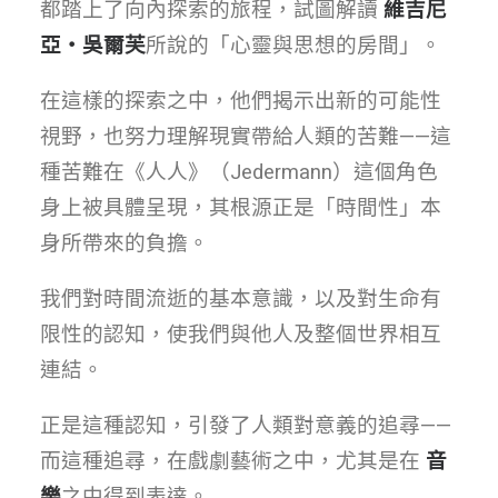
都踏上了向內探索的旅程，試圖解讀
維吉尼
亞・吳爾芙
所說的「心靈與思想的房間」。
在這樣的探索之中，他們揭示出新的可能性
視野，也努力理解現實帶給人類的苦難——這
種苦難在《人人》（Jedermann）這個角色
身上被具體呈現，其根源正是「時間性」本
身所帶來的負擔。
我們對時間流逝的基本意識，以及對生命有
限性的認知，使我們與他人及整個世界相互
連結。
正是這種認知，引發了人類對意義的追尋——
而這種追尋，在戲劇藝術之中，尤其是在
音
樂
之中得到表達。