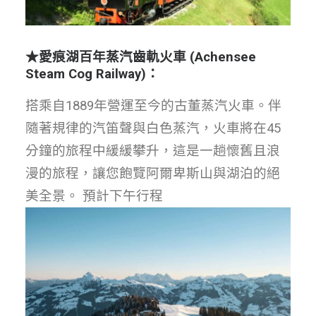
★
愛痕湖百年蒸汽齒軌火車
(Achensee
Steam Cog Railway)
：
搭乘自1889年營運至今的古董蒸汽火車。伴
隨著規律的汽笛聲與白色蒸汽，火車將在45
分鐘的旅程中緩緩攀升，這是一趟懷舊且浪
漫的旅程，讓您飽覽阿爾卑斯山與湖泊的絕
美全景。 預計下午行程