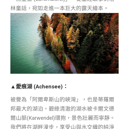
林童話，宛如走進一本巨大的露天繪本。
▲
愛痕湖
(Achensee)
：
被譽為「阿爾卑斯山的峽灣」，也是蒂羅爾
邦最大的湖泊，碧綠清澈的湖水被卡爾文德
爾山脈(Karwendel)環抱，景色壯麗而寧靜。
我們將在湖畔漫步，享受山與水交織的純淨