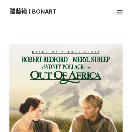
蹦藝術 | BONART
BON音樂
BON呼吸
BON攝影
BON插畫
BON旅行
節慶長笛樂團
關於我們