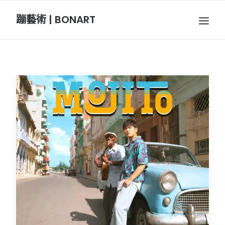
蹦藝術 | BONART
BON音樂
BON呼吸
BON攝影
BON插畫
BON旅行
節慶長笛樂團
關於我們