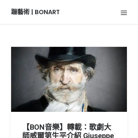
蹦藝術 | BONART
BON音樂
BON呼吸
BON攝影
BON插畫
BON旅行
【BON音樂】轉載：歌劇大
師威爾第生平介紹 Giuseppe