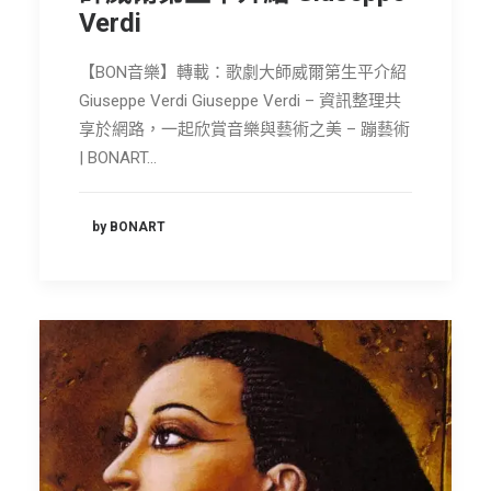
Verdi
節慶長笛樂團
【BON音樂】轉載：歌劇大師威爾第生平介紹
關於我們
Giuseppe Verdi Giuseppe Verdi – 資訊整理共
會員專區
享於網路，一起欣賞音樂與藝術之美 – 蹦藝術
SEARCH
| BONART…
by BONART